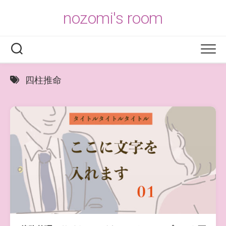
Skip
nozomi's room
to
content
四柱推命