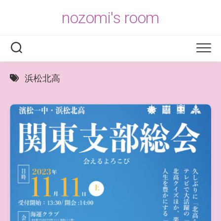
Skip
nozomi's room
to
content
浜松北高