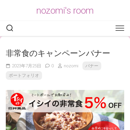
Skip
nozomi's room
to
content
非常食のキャンペーンバナー
2023年7月25日
0
nozomi
バナー
ポートフォリオ